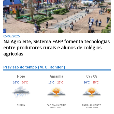
05/08/2026
Na Agroleite, Sistema FAEP fomenta tecnologias
entre produtores rurais e alunos de colégios
agrícolas
Previsão do tempo (M. C. Rondon)
Hoje
Amanhã
09 / 08
16°C
20°C
16°C
23°C
16°C
25°C
CHUVA
PARCIALMENTE
PARCIALMENTE
NUBLADO
NUBLADO