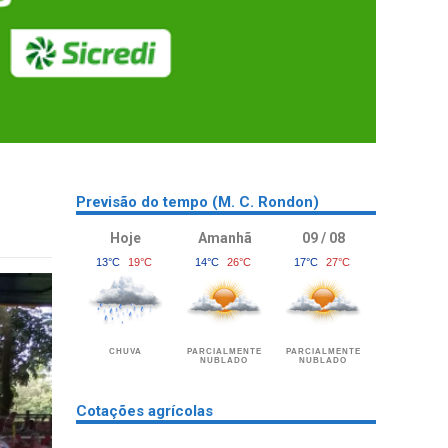
Previsão do tempo (M. C. Rondon)
Hoje
Amanhã
09 / 08
13°C
19°C
14°C
26°C
17°C
27°C
CHUVA
PARCIALMENTE
PARCIALMENTE
NUBLADO
NUBLADO
Cotações agrícolas