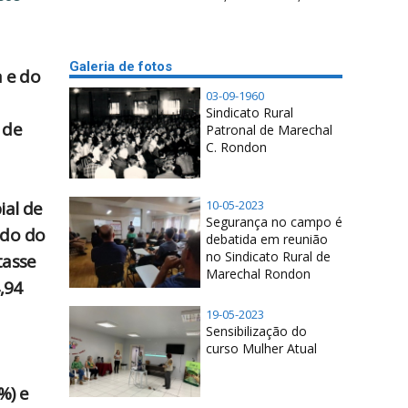
Galeria de fotos
 e do
03-09-1960
Sindicato Rural
 de
Patronal de Marechal
C. Rondon
ial de
10-05-2023
Segurança no campo é
odo do
debatida em reunião
no Sindicato Rural de
tasse
Marechal Rondon
,94
19-05-2023
Sensibilização do
curso Mulher Atual
%) e