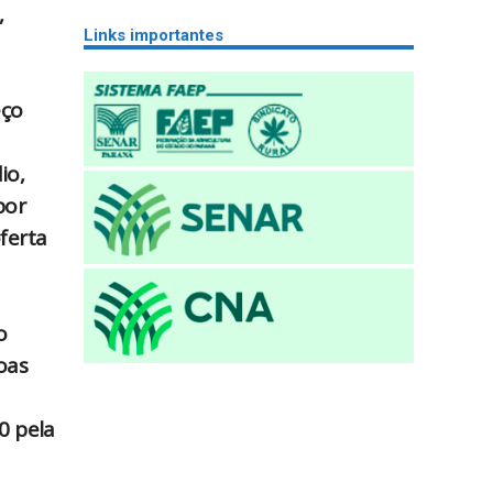
,
Links importantes
eço
io,
por
ferta
o
oas
0 pela