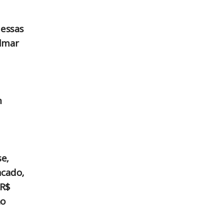
 essas
Edmar
m
e,
acado,
 R$
no