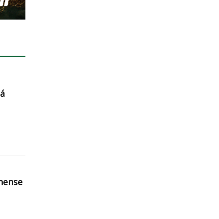
ná
nense