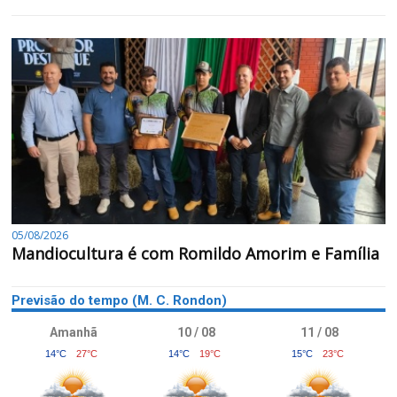
05/08/2026
Mandiocultura é com Romildo Amorim e Família
Previsão do tempo (M. C. Rondon)
Amanhã
10 / 08
11 / 08
14°C
27°C
14°C
19°C
15°C
23°C