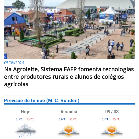
05/08/2026
Na Agroleite, Sistema FAEP fomenta tecnologias
entre produtores rurais e alunos de colégios
agrícolas
Previsão do tempo (M. C. Rondon)
Hoje
Amanhã
09 / 08
13°C
19°C
14°C
26°C
17°C
27°C