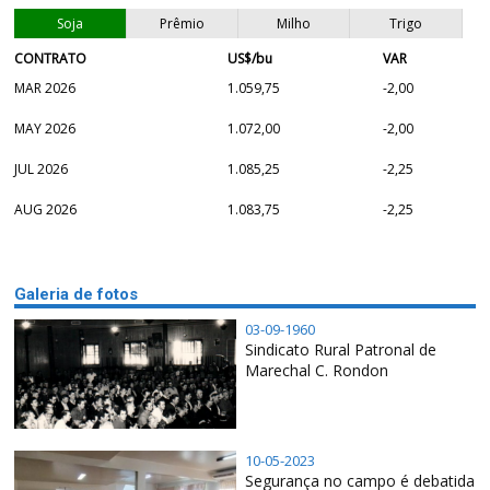
Soja
Prêmio
Milho
Trigo
CONTRATO
US$/bu
VAR
MAR 2026
1.059,75
-2,00
MAY 2026
1.072,00
-2,00
JUL 2026
1.085,25
-2,25
AUG 2026
1.083,75
-2,25
Galeria de fotos
03-09-1960
Sindicato Rural Patronal de
Marechal C. Rondon
10-05-2023
Segurança no campo é debatida