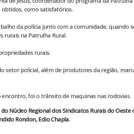
rea de Jesus, coordenador do programa da Patrulha 
 obtidos, como satisfatórios.
abalho da polícia junto com a comunidade, quando s
 rurais na Patrulha Rural.
propriedades rurais.
 do setor policial, além de produtores da região, ma
ncontro, foi o trânsito de maquinas nas rodovias.
e do Núcleo Regional dos Sindicatos Rurais do Oeste 
ândido Rondon, Edio Chapla.