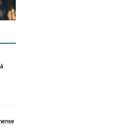
ná
nense