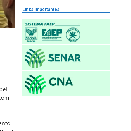
Links importantes
pel
 com
ento