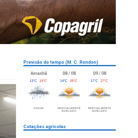
Previsão do tempo (M. C. Rondon)
Amanhã
08 / 08
09 / 08
13°C
19°C
14°C
26°C
17°C
27°C
CHUVA
PARCIALMENTE
PARCIALMENTE
NUBLADO
NUBLADO
Cotações agrícolas