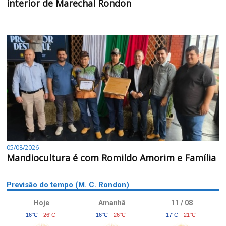
interior de Marechal Rondon
05/08/2026
Mandiocultura é com Romildo Amorim e Família
Previsão do tempo (M. C. Rondon)
Hoje
Amanhã
11 / 08
16°C
26°C
16°C
26°C
17°C
21°C