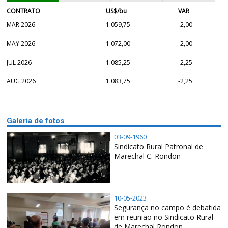
CONTRATO
US$/bu
VAR
MAR 2026
1.059,75
-2,00
MAY 2026
1.072,00
-2,00
JUL 2026
1.085,25
-2,25
AUG 2026
1.083,75
-2,25
Galeria de fotos
03-09-1960
Sindicato Rural Patronal de
Marechal C. Rondon
10-05-2023
Segurança no campo é debatida
em reunião no Sindicato Rural
de Marechal Rondon