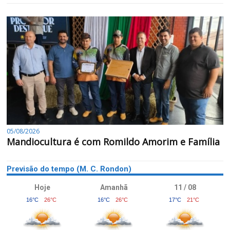
05/08/2026
Mandiocultura é com Romildo Amorim e Família
Previsão do tempo (M. C. Rondon)
Hoje
Amanhã
11 / 08
16°C
26°C
16°C
26°C
17°C
21°C