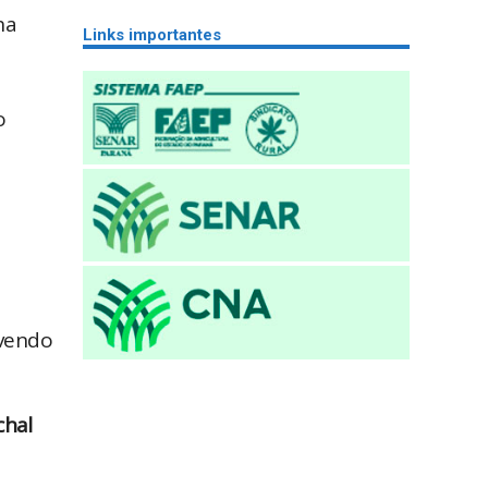
ha
Links importantes
o
ovendo
chal