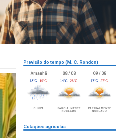
Previsão do tempo (M. C. Rondon)
Amanhã
08 / 08
09 / 08
13°C
19°C
14°C
26°C
17°C
27°C
CHUVA
PARCIALMENTE
PARCIALMENTE
NUBLADO
NUBLADO
Cotações agrícolas