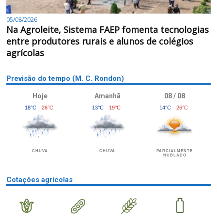
05/08/2026
Na Agroleite, Sistema FAEP fomenta tecnologias
entre produtores rurais e alunos de colégios
agrícolas
Previsão do tempo (M. C. Rondon)
Hoje
Amanhã
08 / 08
18°C
26°C
13°C
19°C
14°C
26°C
CHUVA
CHUVA
PARCIALMENTE
NUBLADO
Cotações agrícolas