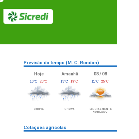
Previsão do tempo (M. C. Rondon)
Hoje
Amanhã
08 / 08
16°C
25°C
13°C
19°C
11°C
25°C
CHUVA
CHUVA
PARCIALMENTE
NUBLADO
Cotações agrícolas