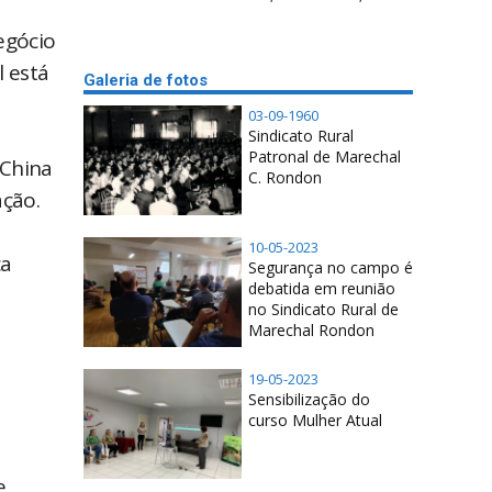
egócio
 está
Galeria de fotos
03-09-1960
Sindicato Rural
Patronal de Marechal
 China
C. Rondon
ção.
10-05-2023
ca
Segurança no campo é
debatida em reunião
no Sindicato Rural de
Marechal Rondon
19-05-2023
Sensibilização do
curso Mulher Atual
e