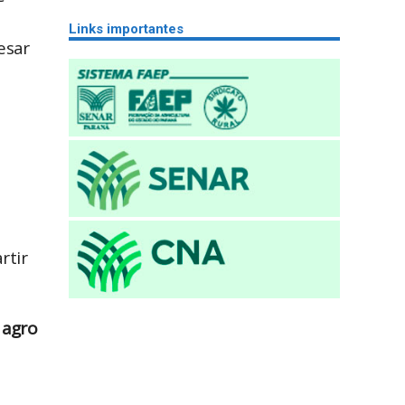
Links importantes
esar
rtir
 agro