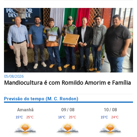
05/08/2026
Mandiocultura é com Romildo Amorim e Família
Previsão do tempo (M. C. Rondon)
Amanhã
09 / 08
10 / 08
15°C
25°C
16°C
25°C
15°C
24°C