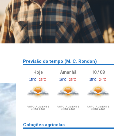
e
Previsão do tempo (M. C. Rondon)
Hoje
Amanhã
10 / 08
15°C
25°C
16°C
25°C
15°C
24°C
PARCIALMENTE
PARCIALMENTE
PARCIALMENTE
NUBLADO
NUBLADO
NUBLADO
Cotações agrícolas