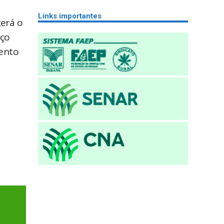
Links importantes
terá o
iço
mento