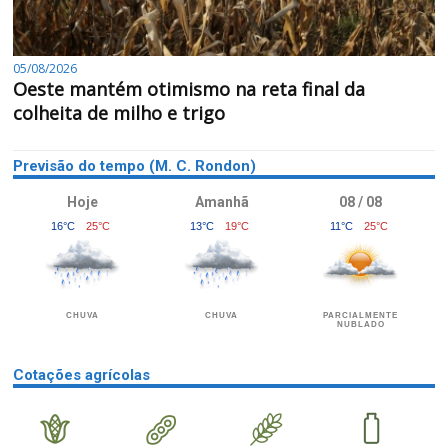
05/08/2026
Oeste mantém otimismo na reta final da
colheita de milho e trigo
Previsão do tempo (M. C. Rondon)
Hoje
Amanhã
08 / 08
16°C
25°C
13°C
19°C
11°C
25°C
CHUVA
CHUVA
PARCIALMENTE
NUBLADO
Cotações agrícolas