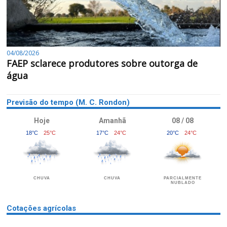
04/08/2026
FAEP sclarece produtores sobre outorga de
água
Previsão do tempo (M. C. Rondon)
Hoje
Amanhã
08 / 08
18°C
25°C
17°C
24°C
20°C
24°C
CHUVA
CHUVA
PARCIALMENTE
NUBLADO
Cotações agrícolas