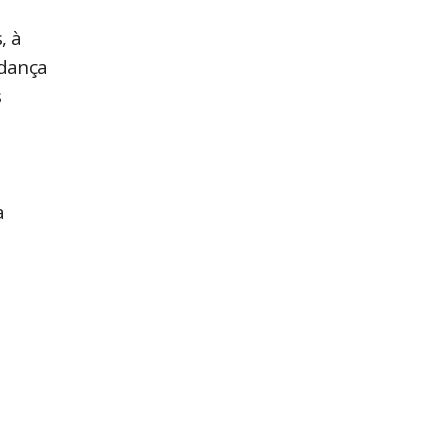
, à
“dança
s
a