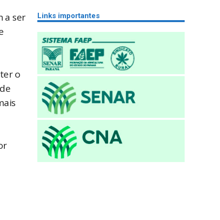
 a ser
Links importantes
e
ter o
 de
mais
or