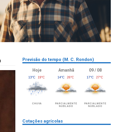
o
Previsão do tempo (M. C. Rondon)
Hoje
Amanhã
09 / 08
13°C
19°C
14°C
26°C
17°C
27°C
CHUVA
PARCIALMENTE
PARCIALMENTE
NUBLADO
NUBLADO
Cotações agrícolas