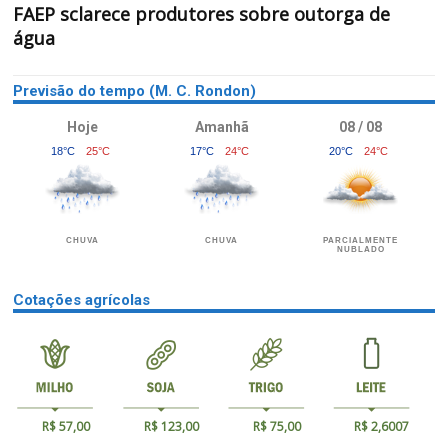
FAEP sclarece produtores sobre outorga de
água
Previsão do tempo (M. C. Rondon)
Hoje
Amanhã
08 / 08
18°C
25°C
17°C
24°C
20°C
24°C
CHUVA
CHUVA
PARCIALMENTE
NUBLADO
Cotações agrícolas
R$ 57,00
R$ 123,00
R$ 75,00
R$ 2,6007