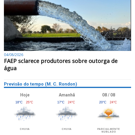
04/08/2026
FAEP sclarece produtores sobre outorga de
água
Previsão do tempo (M. C. Rondon)
Hoje
Amanhã
08 / 08
18°C
25°C
17°C
24°C
20°C
24°C
CHUVA
CHUVA
PARCIALMENTE
NUBLADO