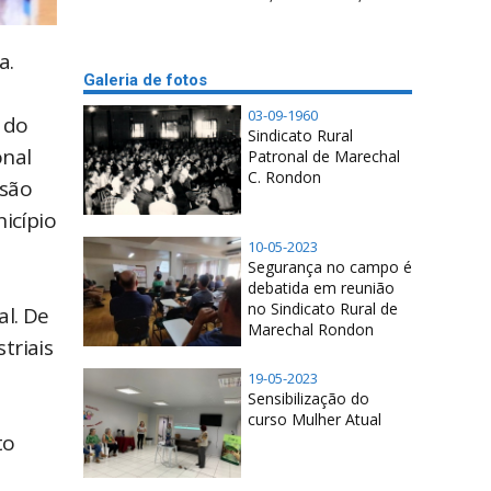
a.
Galeria de fotos
03-09-1960
a do
Sindicato Rural
onal
Patronal de Marechal
C. Rondon
ssão
icípio
10-05-2023
Segurança no campo é
debatida em reunião
no Sindicato Rural de
al. De
Marechal Rondon
triais
19-05-2023
Sensibilização do
curso Mulher Atual
to