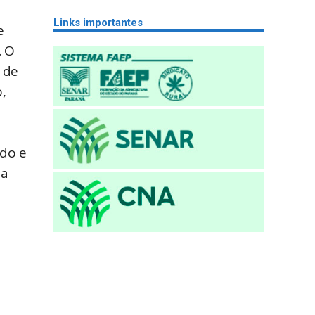
Links importantes
e
. O
 de
,
edo e
 a