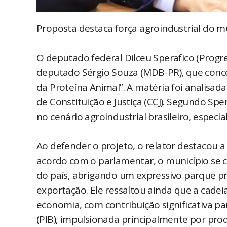
Proposta destaca força agroindustrial do mu
O deputado federal Dilceu Sperafico (Progres
deputado Sérgio Souza (MDB-PR), que conced
da Proteína Animal”. A matéria foi analisada
de Constituição e Justiça (CCJ). Segundo S
no cenário agroindustrial brasileiro, espec
Ao defender o projeto, o relator destacou 
acordo com o parlamentar, o município se c
do país, abrigando um expressivo parque p
exportação. Ele ressaltou ainda que a cade
economia, com contribuição significativa pa
(PIB), impulsionada principalmente por pro