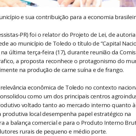
nicípio e sua contribuição para a economia brasileir
sistas-PR) foi o relator do Projeto de Lei, de autori
e ao município de Toledo o título de “Capital Naci
 na última terça-feira (17), durante reunião da Comi
perafico, a proposta reconhece o protagonismo do mun
ialmente na produção de carne suína e de frango.
a relevância econômica de Toledo no contexto nacion
onsolidou como um dos principais centros agroindus
rodutivo voltado tanto ao mercado interno quanto à
ia produtiva local desempenha papel estratégico na
ra a balança comercial e para o Produto Interno Bru
dutores rurais de pequeno e médio porte.