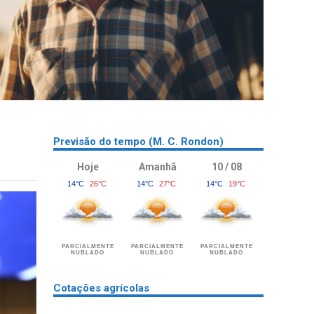
Previsão do tempo (M. C. Rondon)
Hoje
Amanhã
10 / 08
14°C
26°C
14°C
27°C
14°C
19°C
PARCIALMENTE
PARCIALMENTE
PARCIALMENTE
NUBLADO
NUBLADO
NUBLADO
Cotações agrícolas