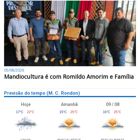
05/08/2026
Mandiocultura é com Romildo Amorim e Família
Previsão do tempo (M. C. Rondon)
Hoje
Amanhã
09 / 08
17°C
22°C
15°C
25°C
16°C
25°C
CHUVA
PARCIALMENTE
PARCIALMENTE