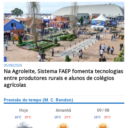
05/08/2026
Na Agroleite, Sistema FAEP fomenta tecnologias
entre produtores rurais e alunos de colégios
agrícolas
Previsão do tempo (M. C. Rondon)
Hoje
Amanhã
09 / 08
16°C
20°C
16°C
23°C
16°C
25°C