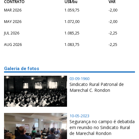
CONTRATO
US$/bu
VAR
MAR 2026
1.059,75
-2,00
MAY 2026
1.072,00
-2,00
JUL 2026
1.085,25
-2,25
AUG 2026
1.083,75
-2,25
Galeria de fotos
03-09-1960
Sindicato Rural Patronal de
Marechal C. Rondon
10-05-2023
Segurança no campo é debatida
em reunião no Sindicato Rural
de Marechal Rondon