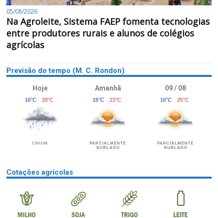
05/08/2026
Na Agroleite, Sistema FAEP fomenta tecnologias
entre produtores rurais e alunos de colégios
agrícolas
Previsão do tempo (M. C. Rondon)
Hoje
Amanhã
09 / 08
16°C
20°C
16°C
23°C
16°C
25°C
CHUVA
PARCIALMENTE
PARCIALMENTE
NUBLADO
NUBLADO
Cotações agrícolas