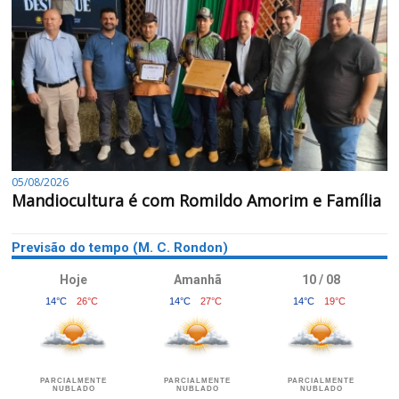
05/08/2026
Mandiocultura é com Romildo Amorim e Família
Previsão do tempo (M. C. Rondon)
Hoje
Amanhã
10 / 08
14°C
26°C
14°C
27°C
14°C
19°C
PARCIALMENTE
PARCIALMENTE
PARCIALMENTE
NUBLADO
NUBLADO
NUBLADO