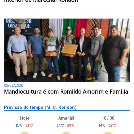
05/08/2026
Mandiocultura é com Romildo Amorim e Família
Previsão do tempo (M. C. Rondon)
Hoje
Amanhã
10 / 08
11°C
21°C
14°C
23°C
14°C
19°C