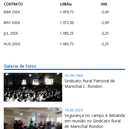
CONTRATO
US$/bu
VAR
MAR 2026
1.059,75
-2,00
MAY 2026
1.072,00
-2,00
JUL 2026
1.085,25
-2,25
AUG 2026
1.083,75
-2,25
Galeria de fotos
03-09-1960
Sindicato Rural Patronal de
Marechal C. Rondon
10-05-2023
Segurança no campo é debatida
em reunião no Sindicato Rural
de Marechal Rondon