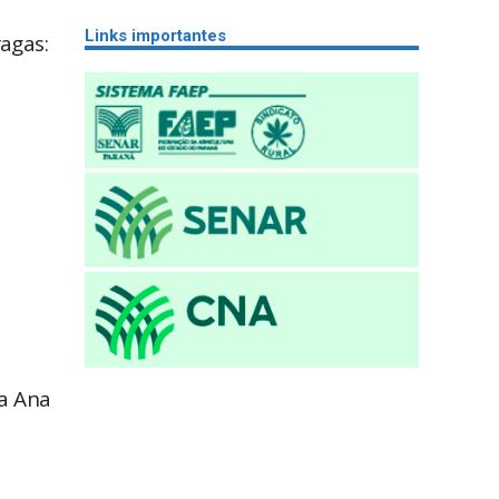
Links importantes
agas:
a Ana