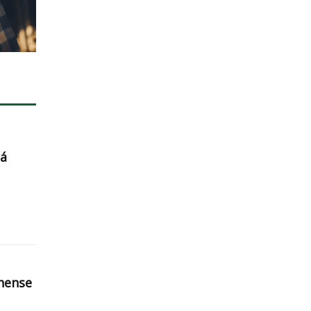
ná
nense