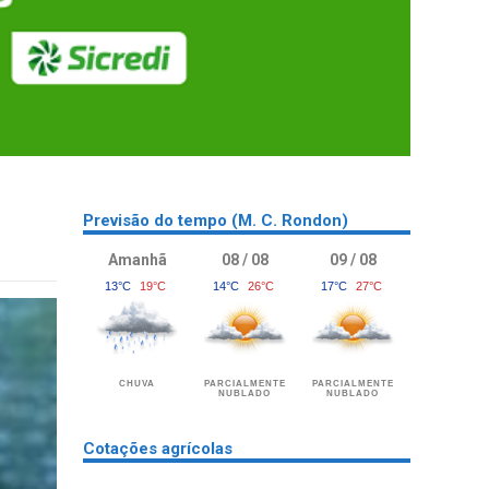
Previsão do tempo (M. C. Rondon)
Amanhã
08 / 08
09 / 08
13°C
19°C
14°C
26°C
17°C
27°C
CHUVA
PARCIALMENTE
PARCIALMENTE
NUBLADO
NUBLADO
Cotações agrícolas