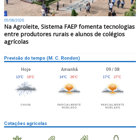
05/08/2026
Na Agroleite, Sistema FAEP fomenta tecnologias
entre produtores rurais e alunos de colégios
agrícolas
Previsão do tempo (M. C. Rondon)
Hoje
Amanhã
09 / 08
13°C
19°C
14°C
26°C
17°C
27°C
CHUVA
PARCIALMENTE
PARCIALMENTE
NUBLADO
NUBLADO
Cotações agrícolas