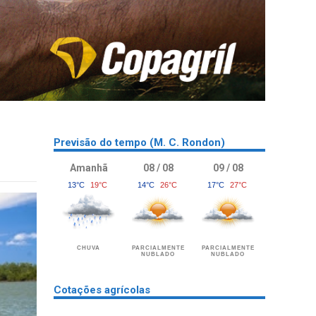
Previsão do tempo (M. C. Rondon)
Amanhã
08 / 08
09 / 08
13°C
19°C
14°C
26°C
17°C
27°C
CHUVA
PARCIALMENTE
PARCIALMENTE
NUBLADO
NUBLADO
Cotações agrícolas