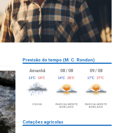
Previsão do tempo (M. C. Rondon)
Amanhã
08 / 08
09 / 08
13°C
19°C
14°C
26°C
17°C
27°C
CHUVA
PARCIALMENTE
PARCIALMENTE
NUBLADO
NUBLADO
Cotações agrícolas