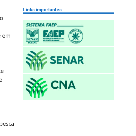
Links importantes
mo
e em
a
ce
e
 pesca