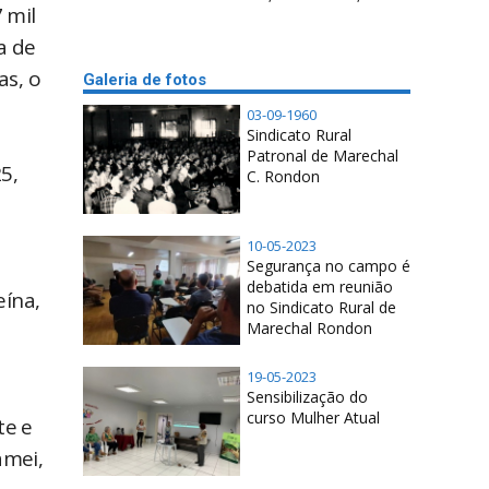
 mil
a de
as, o
Galeria de fotos
03-09-1960
Sindicato Rural
Patronal de Marechal
5,
C. Rondon
10-05-2023
Segurança no campo é
debatida em reunião
eína,
no Sindicato Rural de
Marechal Rondon
.
19-05-2023
Sensibilização do
curso Mulher Atual
te e
amei,