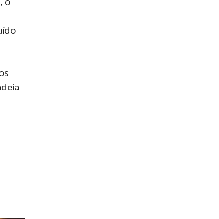
, o
uído
os
adeia