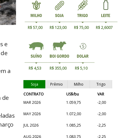
R$ 57,00
R$ 123,00
R$ 75,00
R$ 2,6007
s e
 de
R$ 4,53
R$ 355,00
R$ 5,10
em a
Soja
Prêmio
Milho
Trigo
CONTRATO
US$/bu
VAR
a de
MAR 2026
1.059,75
-2,00
MAY 2026
1.072,00
-2,00
eladas
março
JUL 2026
1.085,25
-2,25
AUG 2026
1.083,75
-2,25