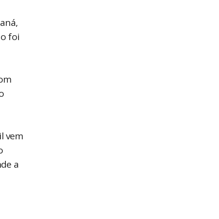
raná,
o foi
com
o
il vem
o
nde a