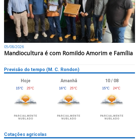
05/08/2026
Mandiocultura é com Romildo Amorim e Família
Previsão do tempo (M. C. Rondon)
Hoje
Amanhã
10 / 08
15°C
25°C
16°C
25°C
15°C
24°C
PARCIALMENTE
PARCIALMENTE
PARCIALMENTE
NUBLADO
NUBLADO
NUBLADO
Cotações agrícolas