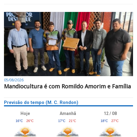
05/08/2026
Mandiocultura é com Romildo Amorim e Família
Previsão do tempo (M. C. Rondon)
Hoje
Amanhã
12 / 08
16°C
26°C
17°C
21°C
18°C
27°C