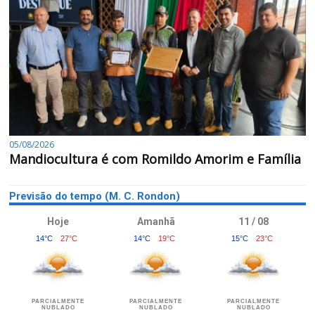
05/08/2026
Mandiocultura é com Romildo Amorim e Família
Previsão do tempo (M. C. Rondon)
Hoje
Amanhã
11 / 08
14°C
27°C
14°C
19°C
15°C
23°C
PARCIALMENTE
PARCIALMENTE
PARCIALMENTE
NUBLADO
NUBLADO
NUBLADO