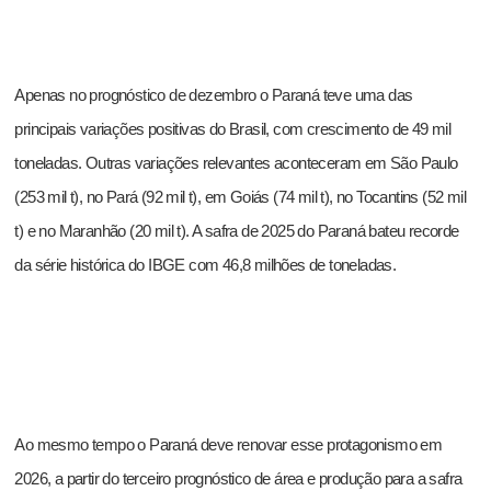
Apenas no prognóstico de dezembro o Paraná teve uma das
principais variações positivas do Brasil, com crescimento de 49 mil
toneladas. Outras variações relevantes aconteceram em São Paulo
(253 mil t), no Pará (92 mil t), em Goiás (74 mil t), no Tocantins (52 mil
t) e no Maranhão (20 mil t). A safra de 2025 do Paraná bateu recorde
da série histórica do IBGE com 46,8 milhões de toneladas.
Ao mesmo tempo o Paraná deve renovar esse protagonismo em
2026, a partir do terceiro prognóstico de área e produção para a safra