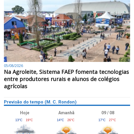
05/08/2026
Na Agroleite, Sistema FAEP fomenta tecnologias
entre produtores rurais e alunos de colégios
agrícolas
Previsão do tempo (M. C. Rondon)
Hoje
Amanhã
09 / 08
13°C
19°C
14°C
26°C
17°C
27°C