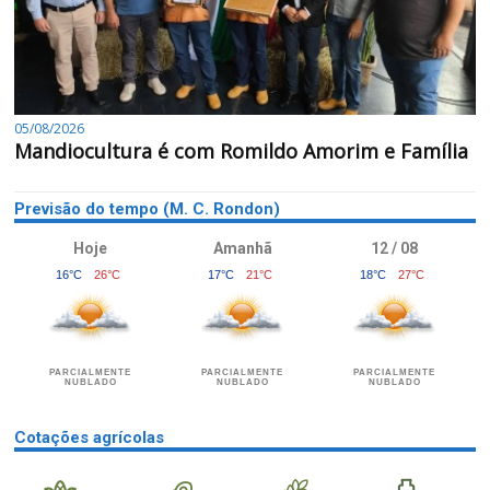
05/08/2026
Mandiocultura é com Romildo Amorim e Família
Previsão do tempo (M. C. Rondon)
Hoje
Amanhã
12 / 08
16°C
26°C
17°C
21°C
18°C
27°C
PARCIALMENTE
PARCIALMENTE
PARCIALMENTE
NUBLADO
NUBLADO
NUBLADO
Cotações agrícolas