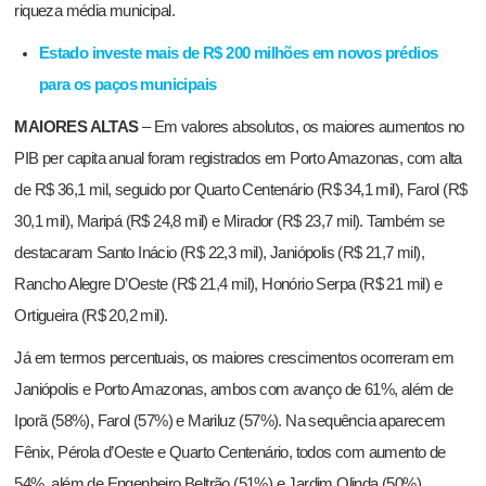
riqueza média municipal.
Estado investe mais de R$ 200 milhões em novos prédios
para os paços municipais
MAIORES ALTAS
–
Em valores absolutos, os maiores aumentos no
PIB per capita anual foram registrados em Porto Amazonas, com alta
de R$ 36,1 mil, seguido por Quarto Centenário (R$ 34,1 mil), Farol (R$
30,1 mil), Maripá (R$ 24,8 mil) e Mirador (R$ 23,7 mil). Também se
destacaram Santo Inácio (R$ 22,3 mil), Janiópolis (R$ 21,7 mil),
Rancho Alegre D’Oeste (R$ 21,4 mil), Honório Serpa (R$ 21 mil) e
Ortigueira (R$ 20,2 mil).
Já em termos percentuais, os maiores crescimentos ocorreram em
Janiópolis e Porto Amazonas, ambos com avanço de 61%, além de
Iporã (58%), Farol (57%) e Mariluz (57%). Na sequência aparecem
Fênix, Pérola d’Oeste e Quarto Centenário, todos com aumento de
54%, além de Engenheiro Beltrão (51%) e Jardim Olinda (50%).