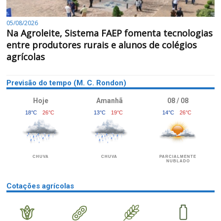
05/08/2026
Na Agroleite, Sistema FAEP fomenta tecnologias
entre produtores rurais e alunos de colégios
agrícolas
Previsão do tempo (M. C. Rondon)
Hoje
Amanhã
08 / 08
18°C
26°C
13°C
19°C
14°C
26°C
CHUVA
CHUVA
PARCIALMENTE
NUBLADO
Cotações agrícolas