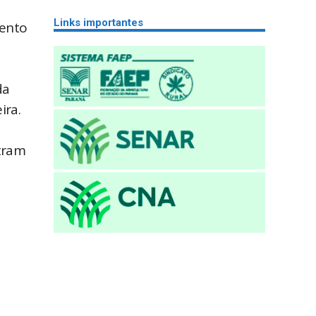
Links importantes
mento
da
ira.
stram