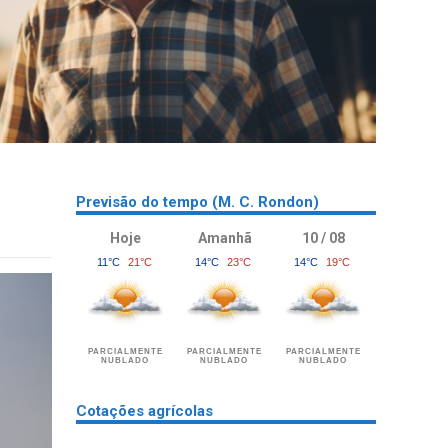
Previsão do tempo (M. C. Rondon)
Hoje
Amanhã
10 / 08
11°C
21°C
14°C
23°C
14°C
19°C
PARCIALMENTE
PARCIALMENTE
PARCIALMENTE
NUBLADO
NUBLADO
NUBLADO
Cotações agrícolas