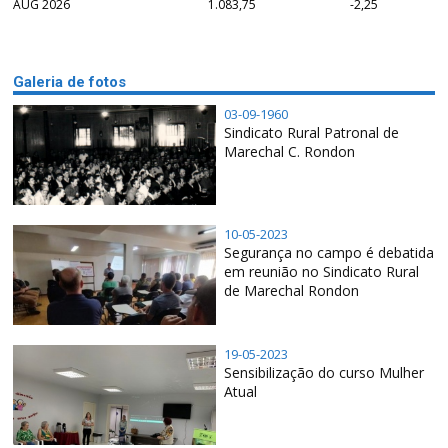
AUG 2026
1.083,75
-2,25
Galeria de fotos
03-09-1960
Sindicato Rural Patronal de
Marechal C. Rondon
10-05-2023
Segurança no campo é debatida
em reunião no Sindicato Rural
de Marechal Rondon
19-05-2023
Sensibilização do curso Mulher
Atual