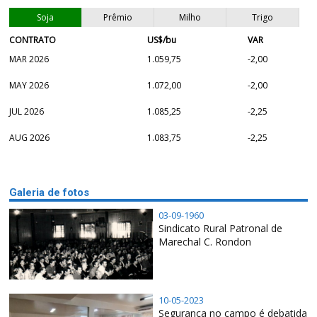
Soja
Prêmio
Milho
Trigo
CONTRATO
US$/bu
VAR
MAR 2026
1.059,75
-2,00
MAY 2026
1.072,00
-2,00
JUL 2026
1.085,25
-2,25
AUG 2026
1.083,75
-2,25
Galeria de fotos
03-09-1960
Sindicato Rural Patronal de
Marechal C. Rondon
10-05-2023
Segurança no campo é debatida