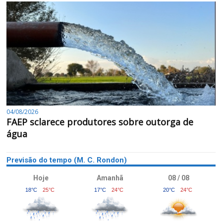
04/08/2026
FAEP sclarece produtores sobre outorga de
água
Previsão do tempo (M. C. Rondon)
Hoje
Amanhã
08 / 08
18°C
25°C
17°C
24°C
20°C
24°C