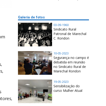
Galeria de fotos
03-09-1960
Sindicato Rural
Patronal de Marechal
com
C. Rondon
10-05-2023
Segurança no campo é
debatida em reunião
,
no Sindicato Rural de
s,
Marechal Rondon
19-05-2023
Sensibilização do
curso Mulher Atual
s
tores,
e