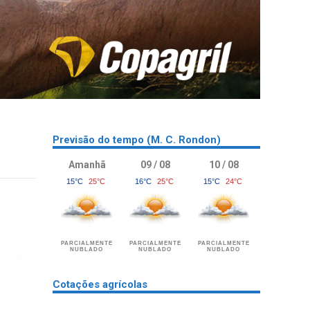
Previsão do tempo (M. C. Rondon)
Amanhã
09 / 08
10 / 08
15°C
25°C
16°C
25°C
15°C
24°C
PARCIALMENTE
PARCIALMENTE
PARCIALMENTE
NUBLADO
NUBLADO
NUBLADO
Cotações agrícolas