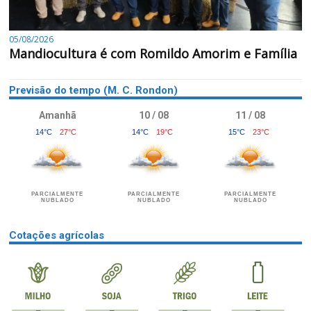
05/08/2026
Mandiocultura é com Romildo Amorim e Família
Previsão do tempo (M. C. Rondon)
Amanhã
10 / 08
11 / 08
14°C
27°C
14°C
19°C
15°C
23°C
PARCIALMENTE
PARCIALMENTE
PARCIALMENTE
NUBLADO
NUBLADO
NUBLADO
Cotações agrícolas