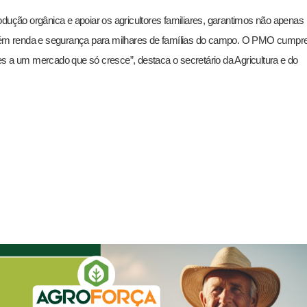
odução orgânica e apoiar os agricultores familiares, garantimos não apenas
ém renda e segurança para milhares de famílias do campo. O PMO cumpr
ores a um mercado que só cresce”, destaca o secretário da Agricultura e do