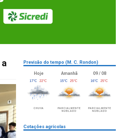
 a
Previsão do tempo (M. C. Rondon)
Hoje
Amanhã
09 / 08
17°C
22°C
15°C
25°C
16°C
25°C
CHUVA
PARCIALMENTE
PARCIALMENTE
NUBLADO
NUBLADO
Cotações agrícolas