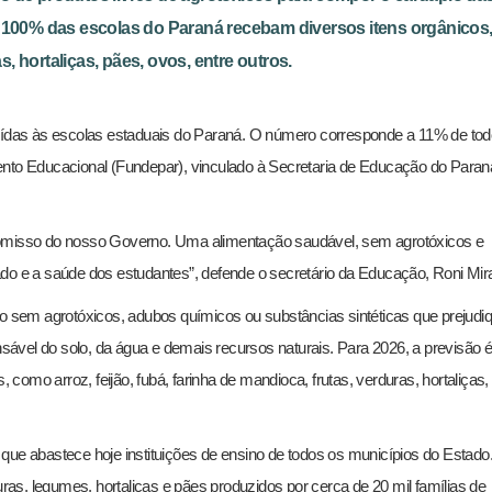
ue 100% das escolas do Paraná recebam diversos itens orgânico
as, hortaliças, pães, ovos, entre outros.
buídas às escolas estaduais do Paraná. O número corresponde a 11% de to
ento Educacional (Fundepar), vinculado à Secretaria de Educação do Paran
promisso do nosso Governo. Uma alimentação saudável, sem agrotóxicos e
ado e a saúde dos estudantes”, defende o secretário da Educação, Roni Mir
do sem agrotóxicos, adubos químicos ou substâncias sintéticas que prejud
ável do solo, da água e demais recursos naturais. Para 2026, a previsão 
omo arroz, feijão, fubá, farinha de mandioca, frutas, verduras, hortaliças,
r, que abastece hoje instituições de ensino de todos os municípios do Estado
uras, legumes, hortaliças e pães produzidos por cerca de 20 mil famílias de