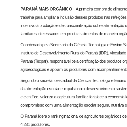
PARANÁ MAIS ORGÂNICO
– A primeira compra de alimento
trabalha para ampliar a inclusão desses produtos nas refeiçõe
incentivo à produção e de conscientização sobre alimentação 
familiares interessados em produzir alimentos de maneira orgâ
Coordenado pela Secretaria da Ciência, Tecnologia e Ensino Su
Instituto de Desenvolvimento Rural do Paraná (IDR), vinculado à
Paraná (Tecpar), responsável pela certificação dos produtos org
agroecológicas e apoiam os produtores com acompanhamento téc
Segundo o secretário estadual da Ciência, Tecnologia e Ensino
da alimentação escolar e impulsiona o desenvolvimento sustentá
e científico, valoriza a agricultura familiar, fortalece a economi
compromisso com uma alimentação escolar segura, nutritiva e 
O Paraná lidera o ranking nacional de agricultores orgânicos
4.231 produtores.