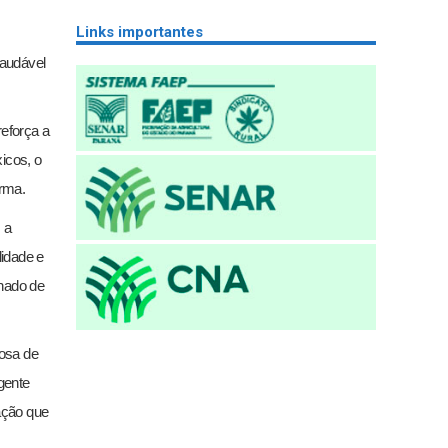
Links importantes
saudável
eforça a
icos, o
irma.
 a
lidade e
chado de
osa de
gente
ação que