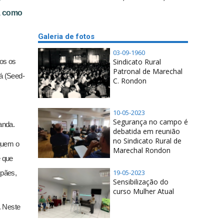
s, como
Galeria de fotos
03-09-1960
Sindicato Rural
dos os
Patronal de Marechal
á (Seed-
C. Rondon
10-05-2023
Segurança no campo é
anda.
debatida em reunião
no Sindicato Rural de
iquem o
Marechal Rondon
é que
19-05-2023
 pães,
Sensibilização do
curso Mulher Atual
. Neste