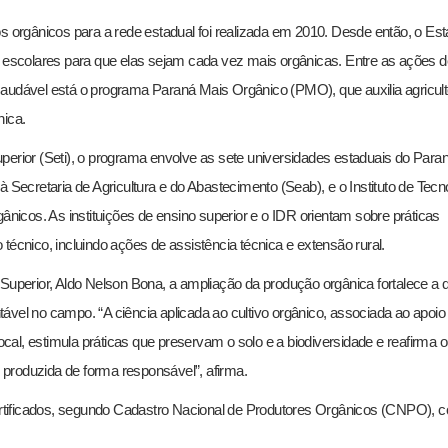
s orgânicos para a rede estadual foi realizada em 2010. Desde então, o Es
s escolares para que elas sejam cada vez mais orgânicas. Entre as ações d
saudável está o programa Paraná Mais Orgânico (PMO), que auxilia agricul
nica.
perior (Seti), o programa envolve as sete universidades estaduais do Paran
 Secretaria de Agricultura e do Abastecimento (Seab), e o Instituto de Tecn
ânicos. As instituições de ensino superior e o IDR orientam sobre práticas
nico, incluindo ações de assistência técnica e extensão rural.
 Superior, Aldo Nelson Bona, a ampliação da produção orgânica fortalece a 
vel no campo. “A ciência aplicada ao cultivo orgânico, associada ao apoio
a local, estimula práticas que preservam o solo e a biodiversidade e reafirma o
produzida de forma responsável”, afirma.
 certificados, segundo Cadastro Nacional de Produtores Orgânicos (CNPO), 