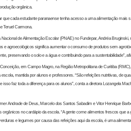
 produção orgânica.
rar que cada estudante paranaense tenha acesso a uma alimentação mais 
ane Teruel Carmona.
a Nacional de Alimentação Escolar (PNAE) no Fundepar, Andréa Bruginski, r
nicos e agroecológicos significa aumentar o consumo de produtos sem agrotóx
te, preservando o solo e a água e contribuindo para a sustentabilidade”, af
Conceição, em Campo Magro, na Região Metropolitana de Curitiba (RMC),
cola, mantida por alunos e professores. “São refeições nutritivas, de qua
e isso faz toda a diferença para os alunos”, conta a diretora Lozangela Ma
ammer Andrade de Deus, Marcelo dos Santos Sabadim e Vitor Henrique Barb
s orgânicos no cardápio da escola. “A gente come alimentos frescos que a 
 verduras e legumes por causa das refeições aqui da escola, é uma aliment