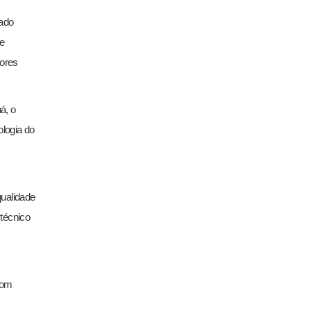
tado
e
tores
á, o
ologia do
qualidade
 técnico
com