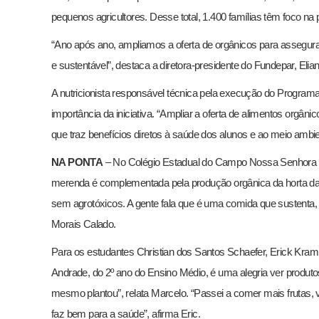
pequenos agricultores. Desse total, 1.400 famílias têm foco na
“Ano após ano, ampliamos a oferta de orgânicos para assegu
e sustentável”, destaca a diretora-presidente do Fundepar, Eli
A nutricionista responsável técnica pela execução do Program
importância da iniciativa. “Ampliar a oferta de alimentos orgâ
que traz benefícios diretos à saúde dos alunos e ao meio ambien
NA PONTA
– No Colégio Estadual do Campo Nossa Senhora 
merenda é complementada pela produção orgânica da horta da es
sem agrotóxicos. A gente fala que é uma comida que sustenta, 
Morais Calado.
Para os estudantes Christian dos Santos Schaefer, Erick Kr
Andrade, do 2º ano do Ensino Médio, é uma alegria ver produto
mesmo plantou”, relata Marcelo. “Passei a comer mais frutas,
faz bem para a saúde”, afirma Eric.