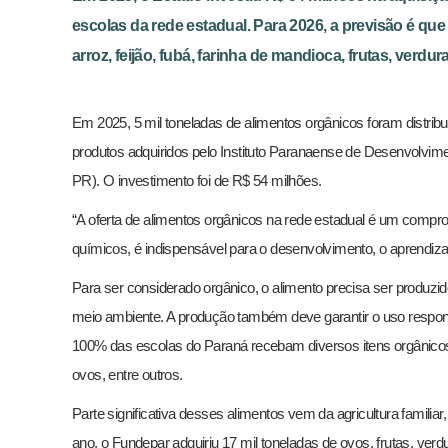
escolas da rede estadual. Para 2026, a previsão é q
arroz, feijão, fubá, farinha de mandioca, frutas, verdur
Em 2025, 5 mil toneladas de alimentos orgânicos foram distri
produtos adquiridos pelo Instituto Paranaense de Desenvolvim
PR). O investimento foi de R$ 54 milhões.
“A oferta de alimentos orgânicos na rede estadual é um com
químicos, é indispensável para o desenvolvimento, o aprendiz
Para ser considerado orgânico, o alimento precisa ser produzi
meio ambiente. A produção também deve garantir o uso respons
100% das escolas do Paraná recebam diversos itens orgânicos, c
ovos, entre outros.
Parte significativa desses alimentos vem da agricultura familia
ano, o Fundepar adquiriu 17 mil toneladas de ovos, frutas, verd