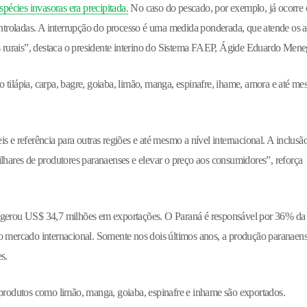
espécies invasoras era precipitada.
No caso do pescado, por exemplo, já ocorre o
troladas. A interrupção do processo é uma medida ponderada, que atende os a
es rurais”, destaca o presidente interino do Sistema FAEP, Ágide Eduardo Mene
omo tilápia, carpa, bagre, goiaba, limão, manga, espinafre, ihame, amora e até m
 e referência para outras regiões e até mesmo a nível internacional. A inclusão 
ilhares de produtores paranaenses e elevar o preço aos consumidores”, reforça
e gerou US$ 34,7 milhões em exportações. O Paraná é responsável por 36% da
ao mercado internacional. Somente nos dois últimos anos, a produção paranaen
s.
 produtos como limão, manga, goiaba, espinafre e inhame são exportados.