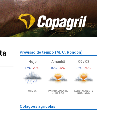
ta
Previsão do tempo (M. C. Rondon)
Hoje
Amanhã
09 / 08
17°C
22°C
15°C
25°C
16°C
25°C
CHUVA
PARCIALMENTE
PARCIALMENTE
NUBLADO
NUBLADO
Cotações agrícolas