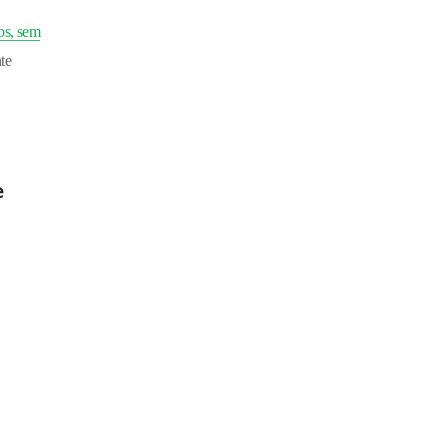
os, sem
te
e