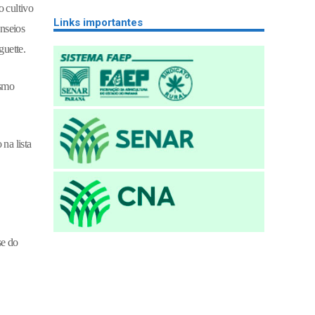
 cultivo
Links importantes
nseios
guette.
esmo
na lista
se do