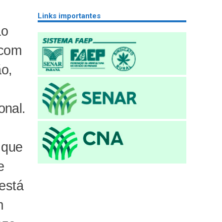
Links importantes
ão
 com
ão,
onal.
 que
e
 está
m