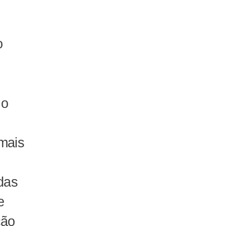
o
 o
 mais
das
e
ção