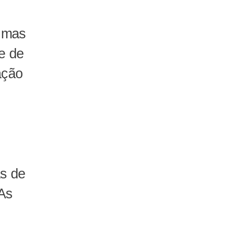
, mas
se de
ação
as de
As