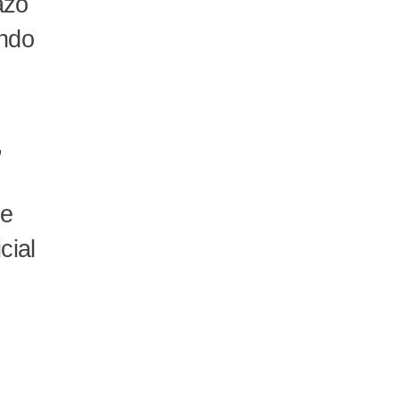
azo
ando
,
de
cial