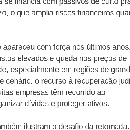
a se financia com passivos de curto pr
zo, o que amplia riscos financeiros qu
de apareceu com força nos últimos anos
custos elevados e queda nos preços de
ade, especialmente em regiões de gran
cenário, o recurso à recuperação judi
itas empresas têm recorrido ao
anizar dívidas e proteger ativos.
também ilustram o desafio da retomada.