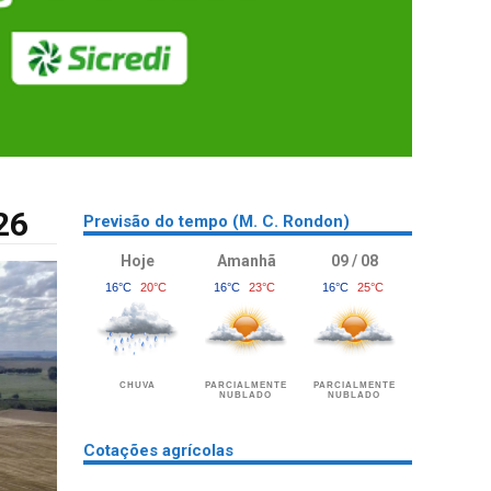
26
Previsão do tempo (M. C. Rondon)
Hoje
Amanhã
09 / 08
16°C
20°C
16°C
23°C
16°C
25°C
CHUVA
PARCIALMENTE
PARCIALMENTE
NUBLADO
NUBLADO
Cotações agrícolas