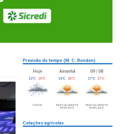
Previsão do tempo (M. C. Rondon)
Hoje
Amanhã
09 / 08
13°C
19°C
14°C
26°C
17°C
27°C
CHUVA
PARCIALMENTE
PARCIALMENTE
NUBLADO
NUBLADO
Cotações agrícolas