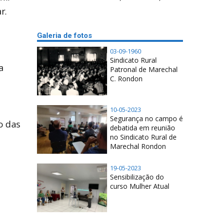
r.
Galeria de fotos
03-09-1960
Sindicato Rural
a
Patronal de Marechal
C. Rondon
10-05-2023
Segurança no campo é
o das
debatida em reunião
no Sindicato Rural de
Marechal Rondon
19-05-2023
Sensibilização do
.
curso Mulher Atual