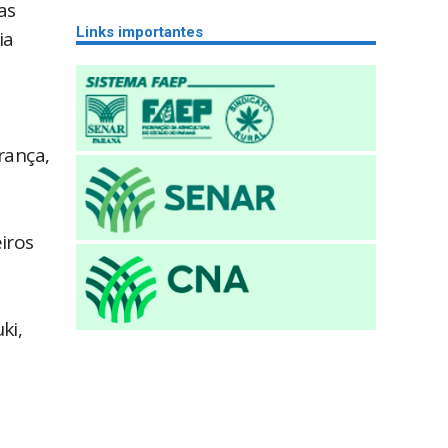
as
Links importantes
ia
rança,
iros
ki,