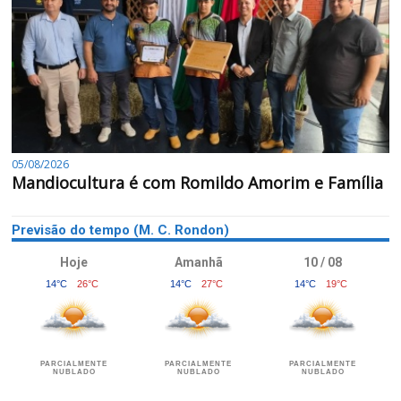
05/08/2026
Mandiocultura é com Romildo Amorim e Família
Previsão do tempo (M. C. Rondon)
Hoje
Amanhã
10 / 08
14°C
26°C
14°C
27°C
14°C
19°C
PARCIALMENTE
PARCIALMENTE
PARCIALMENTE
NUBLADO
NUBLADO
NUBLADO