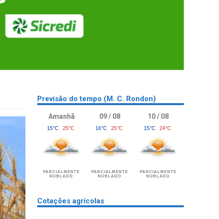
Previsão do tempo (M. C. Rondon)
Amanhã
09 / 08
10 / 08
15°C
25°C
16°C
25°C
15°C
24°C
PARCIALMENTE
PARCIALMENTE
PARCIALMENTE
NUBLADO
NUBLADO
NUBLADO
Cotações agrícolas