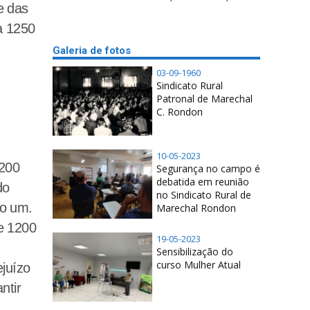
e das
a 1250
Galeria de fotos
03-09-1960
Sindicato Rural
Patronal de Marechal
C. Rondon
10-05-2023
1200
Segurança no campo é
debatida em reunião
do
no Sindicato Rural de
po um.
Marechal Rondon
e 1200
19-05-2023
Sensibilização do
curso Mulher Atual
ejuízo
ntir