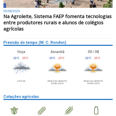
05/08/2026
Na Agroleite, Sistema FAEP fomenta tecnologias
entre produtores rurais e alunos de colégios
agrícolas
Previsão do tempo (M. C. Rondon)
Hoje
Amanhã
09 / 08
16°C
20°C
16°C
23°C
16°C
25°C
CHUVA
PARCIALMENTE
PARCIALMENTE
NUBLADO
NUBLADO
Cotações agrícolas