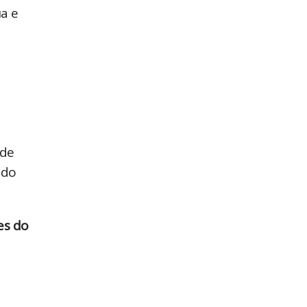
a e
ide
 do
es do