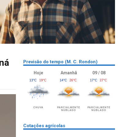
aná
Previsão do tempo (M. C. Rondon)
Hoje
Amanhã
09 / 08
13°C
19°C
14°C
26°C
17°C
27°C
CHUVA
PARCIALMENTE
PARCIALMENTE
NUBLADO
NUBLADO
Cotações agrícolas